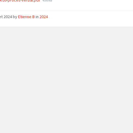
4.09-proces-verbal.pdf
456 kB
size:
let 2024
by
Etienne B
in
2024