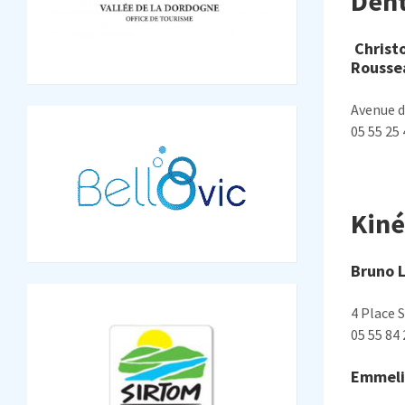
Dent
Christ
Rousse
Avenue d
05 55 25 
Kiné
Bruno L
4 Place 
05 55 84 
Emmeli