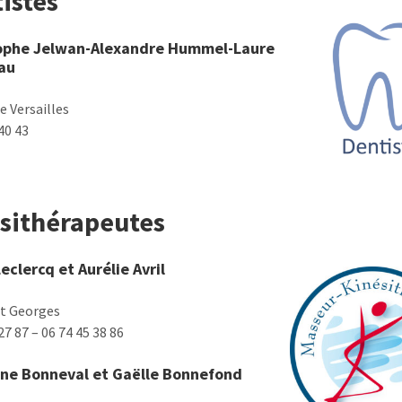
istes
ophe Jelwan-Alexandre Hummel-Laure
au
e Versailles
40 43
sithérapeutes
eclercq et Aurélie Avril
St Georges
27 87 – 06 74 45 38 86
ne Bonneval et Gaëlle Bonnefond