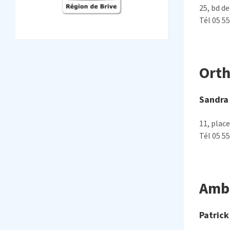
25, bd d
Tél 05 55
Ort
Sandra 
11, plac
Tél 05 55
Ambu
Patric