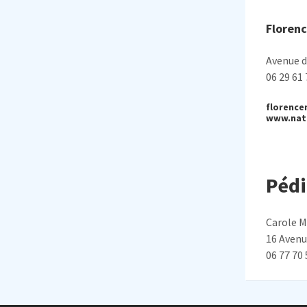
Floren
Avenue de
06 29 61 
florenc
www.nat
Péd
Carole M
16 Avenue
06 77 70 