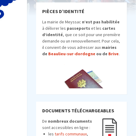
PIÈCES D’IDENTITÉ
La mairie de Meyssac
n’est pas habilitée
à délivrer les
passeports
et les
car
tes
d’identité
, que ce soit pour une première
demande ou un renouvellement. Pour cela,
il convient de vous adresser aux
mairies
de
Beaulieu-sur-dordogne
ou de
Brive
.
DOCUMENTS TÉLÉCHARGEABLES
De
nombreux documents
sont accessibles en ligne :
les
tarifs communaux
,