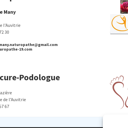
ce Many
 l’Auvitrie
72 30
emany.naturopathe@gmail.com
uropathe-19.com
icure-Podologue
azière
 de l’Auvitrie
57 67