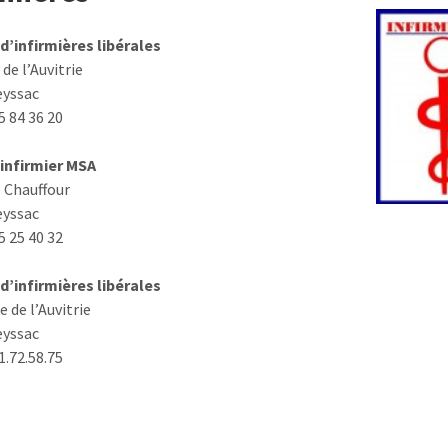
d’infirmières libérales
de l’Auvitrie
eyssac
55 84 36 20
infirmier MSA
 Chauffour
eyssac
55 25 40 32
d’infirmières libérales
 de l’Auvitrie
eyssac
31.72.58.75