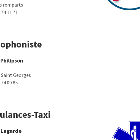
es remparts
 74 11 71
hophoniste
Philipson
e Saint Georges
 74 00 85
lances-Taxi
k Lagarde