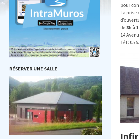
pour con
La prise
d’ouvert
de
8h à 
14 Avenu
Tél : 05 
RÉSERVER UNE SALLE
Infi