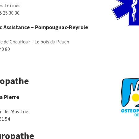
des Termes
55 25 30 30
c Assistance – Pompougnac-Reyrole
e de Chauffour – Le bois du Peuch
40 80
éopathe
a Pierre
 de l’Auvitrie
51 54
uropathe