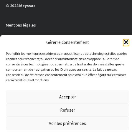
© 2024 Meyssac
Mentions légales
Gérer le consentement
E-
Facebook
mail
Pour offrir les meilleures expériences, nous utilisons des technologies telles que les
cookies pour stocker et/ou accéder aux informations des appareils. Le fait de
consentir à ces technologies nous permettra de traiter des données telles que le
MAIRIE DE MEYSSAC
comportement de navigation ou les ID uniques sur ce site. Le fait de ne pas
9 place de l'église 19500 Meyssac
consentir ou de retirer son consentement peut avoir un effet négatif sur certaines
05 55 25 40 20
caractéristiques et fonctions.
mairie@meyssac.fr
Ouverture au public :
Du mardi au vendredi de
08h30 à 12h et de 13h30 à 16h30, et le samedi de 09h à 12h
Accepter
Refuser
Voir les préférences