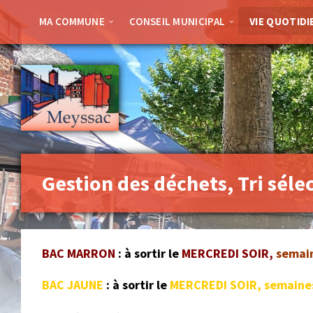
Skip
Skip
to
to
MA COMMUNE
CONSEIL MUNICIPAL
VIE QUOTIDI
content
footer
Gestion des déchets, Tri sélec
BAC MARRON
: à sortir le
MERCREDI
SOIR,
semain
BAC JAUNE
: à sortir le
MERCREDI SOIR, semaines