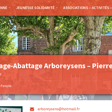
ENNE
JEUNESSE SOLIDARITÉ
ASSOCIATIONS – ACTIVITÉS 
age-Abattage Arboreysens – Pierre
e
People
arboreysens@hotmail.fr