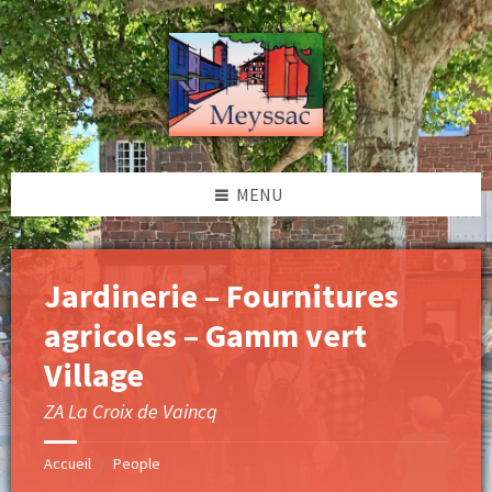
Skip
Skip
Skip
to
to
to
content
left
footer
sidebar
MENU
Jardinerie – Fournitures
agricoles – Gamm vert
Village
ZA La Croix de Vaincq
Accueil
People
/