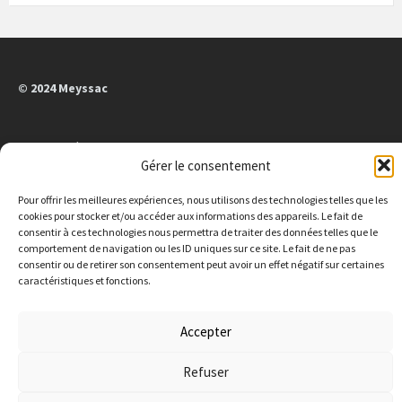
© 2024 Meyssac
Mentions légales
Gérer le consentement
Pour offrir les meilleures expériences, nous utilisons des technologies telles que les
E-
Facebook
cookies pour stocker et/ou accéder aux informations des appareils. Le fait de
mail
consentir à ces technologies nous permettra de traiter des données telles que le
comportement de navigation ou les ID uniques sur ce site. Le fait de ne pas
consentir ou de retirer son consentement peut avoir un effet négatif sur certaines
MAIRIE DE MEYSSAC
caractéristiques et fonctions.
9 place de l'église 19500 Meyssac
05 55 25 40 20
mairie@meyssac.fr
Accepter
Ouverture au public :
Du mardi au vendredi de
08h30 à 12h et de 13h30 à 16h30, et le samedi de 09h à 12h
Refuser