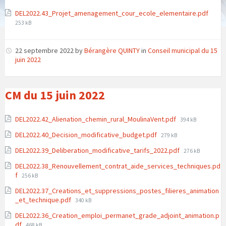
Attachments
File
DEL2022.43_Projet_amenagement_cour_ecole_elementaire.pdf
size:
253 kB
22 septembre 2022
by
Bérangère QUINTY
in
Conseil municipal du 15
juin 2022
CM du 15 juin 2022
Attachments
File
DEL2022.42_Alienation_chemin_rural_MoulinaVent.pdf
394 kB
size:
File
DEL2022.40_Decision_modificative_budget.pdf
279 kB
size:
File
DEL2022.39_Deliberation_modificative_tarifs_2022.pdf
276 kB
size:
DEL2022.38_Renouvellement_contrat_aide_services_techniques.pd
File
f
256 kB
size:
DEL2022.37_Creations_et_suppressions_postes_filieres_animation
File
_et_technique.pdf
340 kB
size:
DEL2022.36_Creation_emploi_permanet_grade_adjoint_animation.p
File
df
468 kB