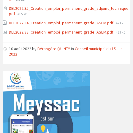
size:
DEL2022.35_Creation_emploi_permanent_grade_adjoint_technique.
File
pdf
465 kB
size:
File
DEL2022.34_Creation_emploi_permanent_grade_ASEM.pdf
421 kB
size:
File
DEL2022.33_Creation_emploi_permanent_grade_ASEM.pdf
433 kB
size:
10 août 2022
by
Bérangère QUINTY
in
Conseil municipal du 15 juin
2022