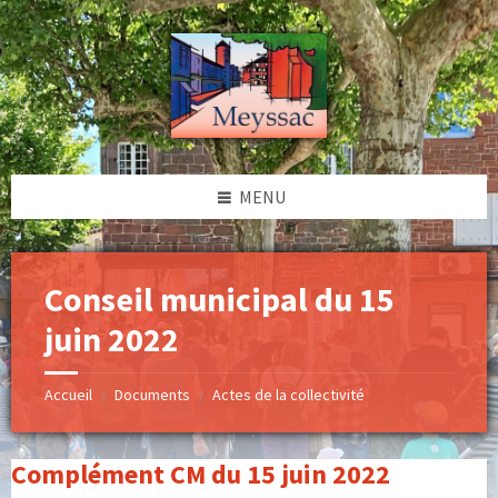
Skip
Skip
Skip
to
to
to
content
left
footer
sidebar
MENU
Conseil municipal du 15
juin 2022
Accueil
Documents
Actes de la collectivité
/
/
Complément CM du 15 juin 2022