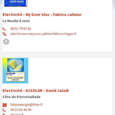
Electricité – My Dom’elec – Fabrice Jalinier
Le Moulin à vent
06 51 79 83 61
electricien-meyssac-jalinierfabrice-hager.fr
Facebook
Electricité – DJSOLAR – David Jaladi
Côte de Pierretaillade
futurenergie@free.fr
06 10 63 44 90
djsolar.fr