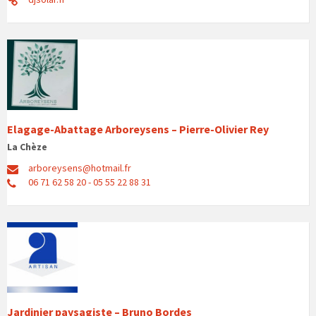
Elagage-Abattage Arboreysens – Pierre-Olivier Rey
La Chèze
arboreysens@hotmail.fr
06 71 62 58 20 - 05 55 22 88 31
Jardinier paysagiste – Bruno Bordes