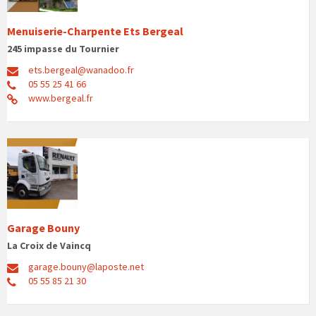
Menuiserie-Charpente Ets Bergeal
245 impasse du Tournier
ets.bergeal@wanadoo.fr
05 55 25 41 66
www.bergeal.fr
Garage Bouny
La Croix de Vaincq
garage.bouny@laposte.net
05 55 85 21 30